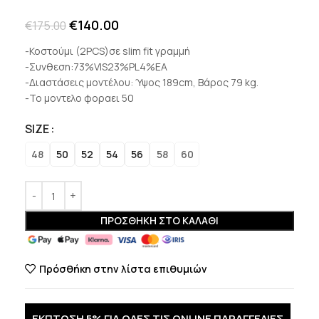
€
140.00
€
175.00
-Κοστούμι (2PCS)σε slim fit γραμμή
-Συνθεση:73%VIS23%PL4%EA
-Διαστάσεις μοντέλου: Ύψος 189cm, Βάρος 79 kg.
-Το μοντελο φοραει 50
SIZE
48
50
52
54
56
58
60
ΠΡΟΣΘΉΚΗ ΣΤΟ ΚΑΛΆΘΙ
Πρόσθήκη στην λίστα επιθυμιών
ΕΚΠΤΩΣΗ 5% ΓΙΑ ΟΛΕΣ ΤΙΣ ONLINE ΠΑΡΑΓΓΕΛΙΕΣ