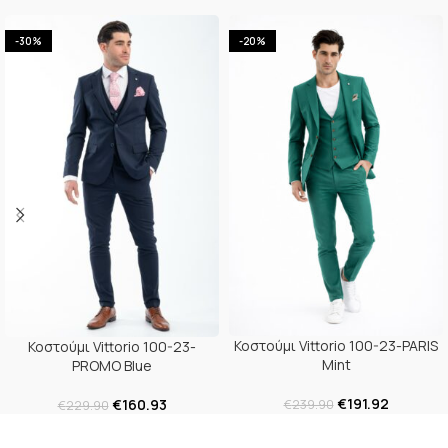
-30%
-20%
Κοστούμι Vittorio 100-23-PARIS
Κοστούμι Vittorio 100-23-
Mint
PROMO Blue
€
191.92
€
160.93
€
239.90
€
229.90