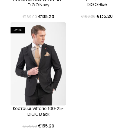
DIGIO Blue
DIGIO Navy
€
135.20
€
135.20
€
169.00
€
169.00
-20%
Κοστούμι Vittorio 100-25-
DIGIO Black
€
135.20
€
169.00