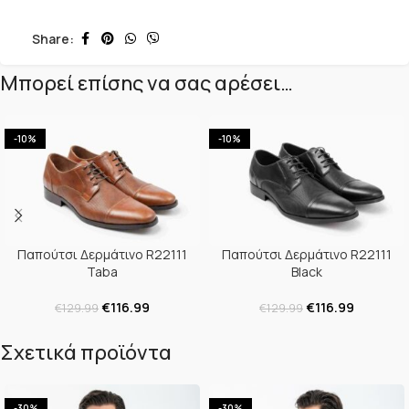
Share:
Μπορεί επίσης να σας αρέσει…
-10%
-10%
Παπούτσι Δερμάτινο R22111
Παπούτσι Δερμάτινο R22111
Taba
Black
€
116.99
€
116.99
€
129.99
€
129.99
Σχετικά προϊόντα
-30%
-30%