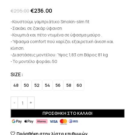
€
236.00
€
295.00
-Κουστούμι γαμπριάτικο Smokin-slim fit
-Σακάκι σε ζακάρ ύφανση
-Κουμπιά και πέτο ντυμένα σε ύφασμα μαύρο .
-Ύφασμα comfort πού χαρίζει εξαιρετική άνεση και
κίνηση.
-Διαστάσεις μοντέλου: Ύψος 1,83 cm Βάρος 81 kg
-Το μοντέλο φοράει:50
SIZE
48
50
52
54
56
58
60
ΠΡΟΣΘΉΚΗ ΣΤΟ ΚΑΛΆΘΙ
Πρόσθήκη στην λίστα επιθυμιών