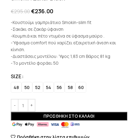
€
236.00
€
295.00
-Κουστούμι γαμπριάτικο Smokin-slim fit
-Σακάκι σε ζακάρ ύφανση
-Κουμπιά και πέτο ντυμένα σε ύφασμα μαύρο .
-Ύφασμα comfort πού χαρίζει εξαιρετική άνεση και
κίνηση.
-Διαστάσεις μοντέλου: Ύψος 1,83 cm Βάρος 81 kg
-Το μοντέλο φοράει:50
SIZE
48
50
52
54
56
58
60
ΠΡΟΣΘΉΚΗ ΣΤΟ ΚΑΛΆΘΙ
Πρόσθήκη στην λίστα επιθυμιών