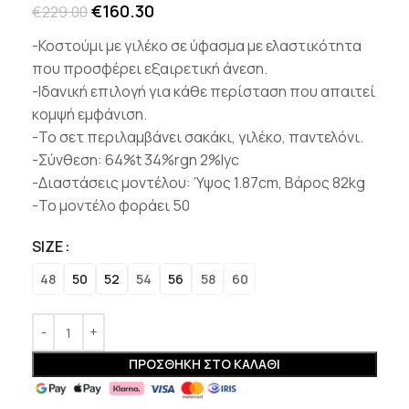
€
160.30
€
229.00
-Κοστούμι με γιλέκο σε ύφασμα με ελαστικότητα
που προσφέρει εξαιρετική άνεση.
-Ιδανική επιλογή για κάθε περίσταση που απαιτεί
κομψή εμφάνιση.
-Το σετ περιλαμβάνει σακάκι, γιλέκο, παντελόνι.
-Σύνθεση: 64%t 34%rgn 2%lyc
-Διαστάσεις μοντέλου: Ύψος 1.87cm, Βάρος 82kg
-Το μοντέλο φοράει 50
SIZE
48
50
52
54
56
58
60
ΠΡΟΣΘΉΚΗ ΣΤΟ ΚΑΛΆΘΙ