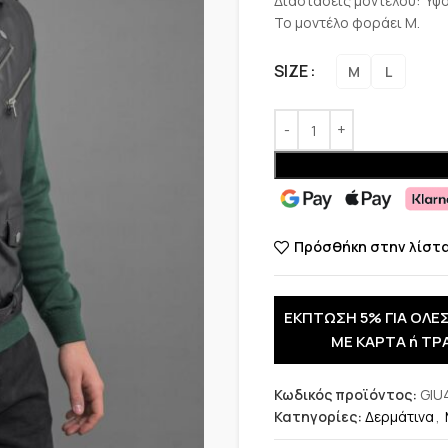
Διαστάσεις μοντέλου: Ύψο
Το μοντέλο φοράει M.
SIZE
M
L
Πρόσθήκη στην λίστ
ΕΚΠΤΩΣΗ 5% ΓΙΑ ΟΛΕΣ
ΜΕ ΚΑΡΤΑ ή ΤΡ
Κωδικός προϊόντος:
GIU
Κατηγορίες:
Δερμάτινα
,