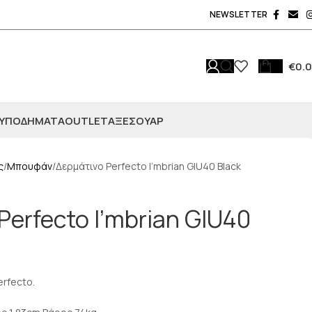
NEWSLETTER
€
0.
ΥΠΟΔΗΜΑΤΑ
OUTLET
ΑΞΕΣΟΥΆΡ
ς
Μπουφάν
Δερμάτινο Perfecto I’mbrian GIU40 Black
Perfecto I’mbrian GIU40
erfecto.