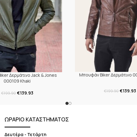
Μπουφάν Biker Δερμάτινο 0
ker Δερμάτινο Jack & Jones
000109 Khaki
€
139.93
€
199.90
€
139.93
€
199.90
ΩΡΑΡΙΟ ΚΑΤΑΣΤΗΜΑΤΟΣ
Δευτέρα - Τετάρτη