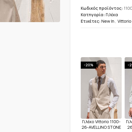
Κωδικός προϊόντος:
110
Κατηγορία:
Γιλέκα
Ετικέτες:
New In
,
Vittorio
-20%
-
Γιλέκο Vittorio 1100-
Γιλ
26-AVELLINO STONE
26