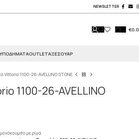
NEWSLETTER
€
0.
ΥΠΟΔΗΜΑΤΑ
OUTLET
ΑΞΕΣΟΥΆΡ
κο Vittorio 1100-26-AVELLINO STONE
torio 1100-26-AVELLINO
μονόκουμπο με ρίγα