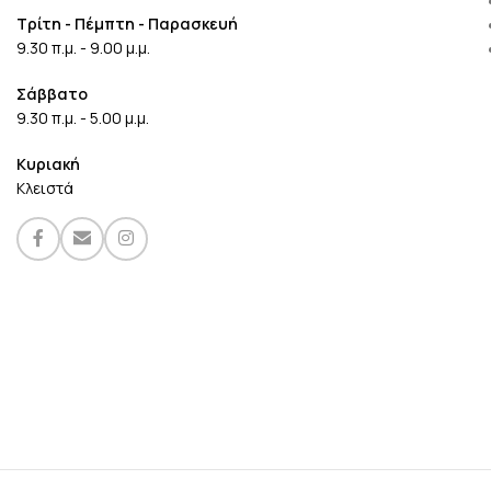
Τρίτη - Πέμπτη - Παρασκευή
9.30 π.μ. - 9.00 μ.μ.
Σάββατο
9.30 π.μ. - 5.00 μ.μ.
Κυριακή
Κλειστά