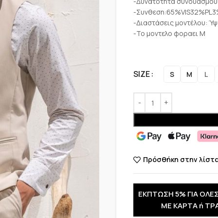
-Δυνατότητα συνδυασμου 
-Συνθεση:65%VIS32%PL3
-Διαστάσεις μοντέλου: Ύψ
-Το μοντελο φοραει M
SIZE
S
M
L
Πρόσθήκη στην λίστ
ΕΚΠΤΩΣΗ 5% ΓΙΑ ΟΛΕΣ
ΜΕ ΚΑΡΤΑ ή ΤΡ