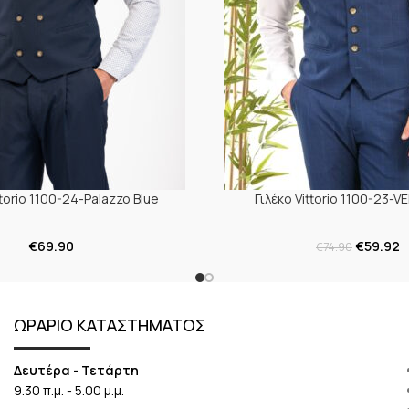
ttorio 1100-24-Palazzo Blue
Γιλέκο Vittorio 1100-23-V
€
69.90
€
59.92
€
74.90
ΩΡΑΡΙΟ ΚΑΤΑΣΤΗΜΑΤΟΣ
Δευτέρα - Τετάρτη
9.30 π.μ. - 5.00 μ.μ.