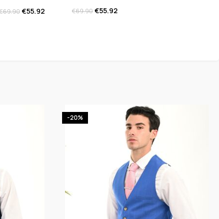
€
55.92
€
55.92
€
69.90
€
69.90
-20%