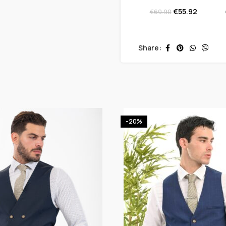
€
55.92
€
69.90
Share:
-20%