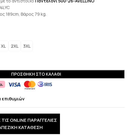
με το αντίστοιχο
Παντελόνι 500-26-AVELLINO
%LYC
ος 189cm, Βάρος 79 kg.
XL
2XL
3XL
ΠΡΟΣΘΉΚΗ ΣΤΟ ΚΑΛΆΘΙ
α επιθυμιών
 ΤΙΣ ONLINE ΠΑΡΑΓΓΕΛΙΕΣ
ΑΠΕΖΙΚΗ ΚΑΤΑΘΕΣΗ