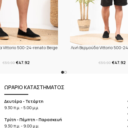
α Vittorio 500-24-renato Beige
Λινή Βερμούδα Vittorio 500-24
€
47.92
€
47.92
€
59.90
€
59.90
ΩΡΑΡΙΟ ΚΑΤΑΣΤΗΜΑΤΟΣ
Δευτέρα - Τετάρτη
9.30 π.μ. - 5.00 μ.μ.
Τρίτη - Πέμπτη - Παρασκευή
9.30 π.μ. - 9.00 μ.μ.