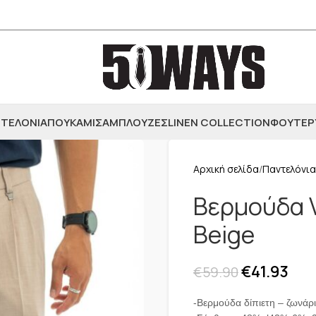
ΤΕΛΟΝΙΑ
ΠΟΥΚΑΜΙΣΑ
ΜΠΛΟΥΖΕΣ
LINEN COLLECTION
ΦΟΥΤΕΡ
Αρχική σελίδα
Παντελόνια
Βερμούδα V
Beige
€
41.93
€
59.90
-Βερμούδα δίπιετη – ζωνάρι