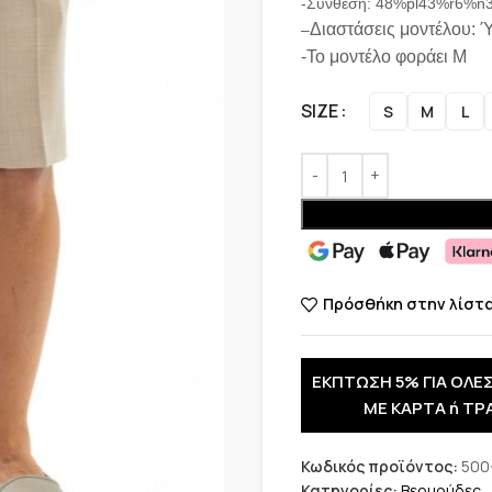
-Σύνθεση: 48%pl43%r6%n
Διαστάσεις μοντέλου: 
–
-Το μοντέλο φοράει M
SIZE
S
M
L
Πρόσθήκη στην λίστ
ΕΚΠΤΩΣΗ 5% ΓΙΑ ΟΛΕΣ
ΜΕ ΚΑΡΤΑ ή ΤΡ
Κωδικός προϊόντος:
500
Κατηγορίες:
Βερμούδες
,