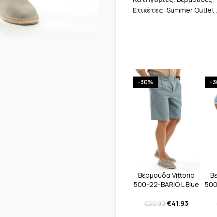
Ετικέτες:
Summer Outlet
-30%
-
Β
Βερμούδα Vittorio
500
500-22-BARIO L Blue
€
41.93
€
59.90