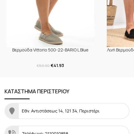
Βερμούδα Vittorio 500-22-BARIO L Blue
Λινή Βερμούδ
€
41.93
€
59.90
ΚΑΤΑΣΤΗΜΑ ΠΕΡΙΣΤΕΡΙΟΥ
Εθν. Αντιστάσεως 14, 121 34, Περιστέρι
Τηλέφωνο: 2110010858