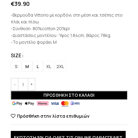
€
39.90
-Βερμούδα Vittorio με κορδόνι στη μέση και τσέπες στο
πλάι και πίσω
-Σύνθεση: 80%cotton 20%pl
-Διαστάσεις μοντέλου: Ύψος 1.84cm, Βάρος 78kg
-Το μοντέλο φοράει M
SIZE
S
M
L
XL
2XL
ΠΡΟΣΘΉΚΗ ΣΤΟ ΚΑΛΆΘΙ
Πρόσθήκη στην λίστα επιθυμιών
ΕΚΠΤΩΣΗ 5% ΓΙΑ ΟΛΕΣ ΤΙΣ ONLINE ΠΑΡΑΓΓΕΛΙΕΣ