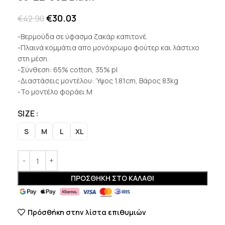
€
30.03
€
42.90
-Βερμούδα σε ύφασμα ζακάρ καπιτονέ.
-Πλαινά κομμάτια απο μονόχρωμο φούτερ και λάστιχο
στη μέση.
-Σύνθεση: 65% cotton, 35% pl
-Διαστάσεις μοντέλου: Ύψος 1.81cm, Βάρος 83kg
-Το μοντέλο φοράει M
SIZE
S
M
L
XL
ΠΡΟΣΘΉΚΗ ΣΤΟ ΚΑΛΆΘΙ
Πρόσθήκη στην λίστα επιθυμιών