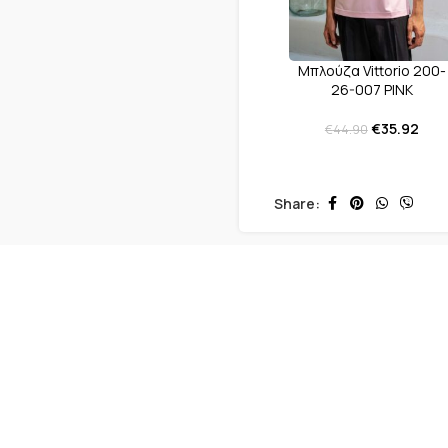
Μπλούζα Vittorio 200-
26-007 ΡΙΝΚ
€
35.92
€
44.90
Share:
-20%