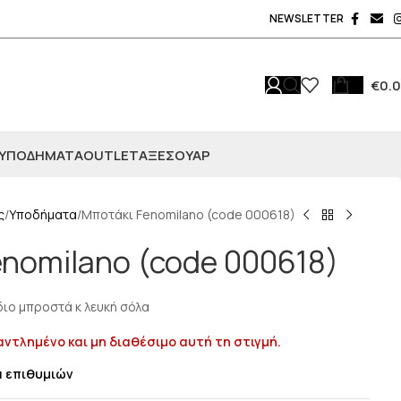
NEWSLETTER
€
0.
ΥΠΟΔΗΜΑΤΑ
OUTLET
ΑΞΕΣΟΥΆΡ
ς
Υποδήματα
Μποτάκι Fenomilano (code 000618)
nomilano (code 000618)
διο μπροστά κ λευκή σόλα
αντλημένο και μη διαθέσιμο αυτή τη στιγμή.
α επιθυμιών